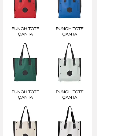
PUNCH TOTE
PUNCH TOTE
ÇANTA
ÇANTA
PUNCH TOTE
PUNCH TOTE
ÇANTA
ÇANTA