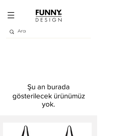
Şu an burada
gösterilecek ürünümüz
yok.