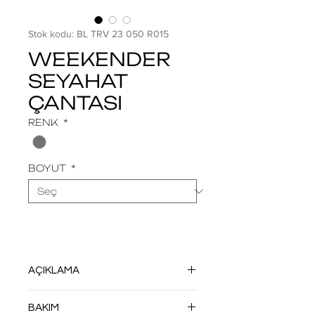
Stok kodu: BL TRV 23 050 R015
WEEKENDER
SEYAHAT
ÇANTASI
RENK
*
BOYUT
*
AÇIKLAMA
HF TEKNOLOJİSİ İLE DİKİŞSİZ OLARAK
BAKIM
ÜRETİLMİŞTİR. DÖNÜŞMÜŞ VEYA