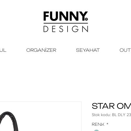
KUL
ORGANİZER
SEYAHAT
OUT
STAR OM
Stok kodu: BL DLY 2
RENK
*