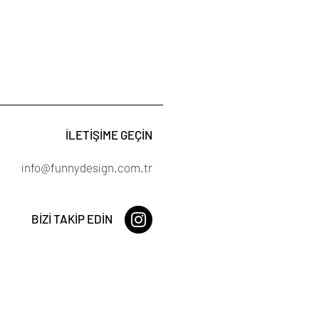
İLETİŞİME GEÇİN
info@funnydesign.com.tr
BİZİ TAKİP EDİN