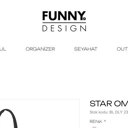
KUL
ORGANİZER
SEYAHAT
OUT
STAR OM
Stok kodu: BL DLY 2
RENK
*