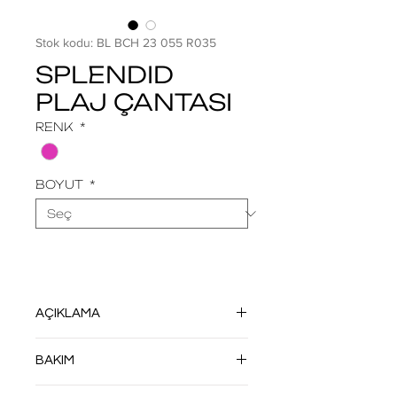
Stok kodu: BL BCH 23 055 R035
SPLENDID
PLAJ ÇANTASI
RENK
*
BOYUT
*
AÇIKLAMA
HF TEKNOLOJİSİ İLE DİKİŞSİZ OLARAK
BAKIM
ÜRETİLMİŞTİR. DÖNÜŞMÜŞ VEYA
DÖNÜŞTÜRÜLE BİLEN DOĞA DOSTU
NEMLİ BEZLE SİLİN