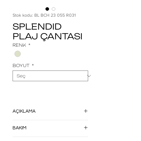
Stok kodu: BL BCH 23 055 R031
SPLENDID
PLAJ ÇANTASI
RENK
*
BOYUT
*
AÇIKLAMA
HF TEKNOLOJİSİ İLE DİKİŞSİZ OLARAK
BAKIM
ÜRETİLMİŞTİR. DÖNÜŞMÜŞ VEYA
DÖNÜŞTÜRÜLE BİLEN DOĞA DOSTU
NEMLİ BEZLE SİLİN