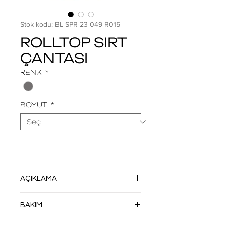
Stok kodu: BL SPR 23 049 R015
ROLLTOP SIRT
ÇANTASI
RENK
*
BOYUT
*
AÇIKLAMA
HF TEKNOLOJİSİ İLE DİKİŞSİZ OLARAK
BAKIM
ÜRETİLMİŞTİR. DÖNÜŞMÜŞ VEYA
DÖNÜŞTÜRÜLE BİLEN DOĞA DOSTU
NEMLİ BEZLE SİLİN