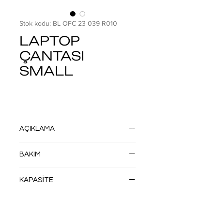
Stok kodu: BL OFC 23 039 R010
LAPTOP
ÇANTASI
SMALL
AÇIKLAMA
HF TEKNOLOJİSİ İLE DİKİŞSİZ OLARAK
BAKIM
ÜRETİLMİŞTİR. DÖNÜŞMÜŞ VEYA
DÖNÜŞTÜRÜLE BİLEN DOĞA DOSTU
NEMLİ BEZLE SİLİN
MALZEMELER KULLANILMIŞTIR.
KAPASİTE
AŞIRI SICAKTA TUTMAYIN
YIKAMAYIN
MAKSİMUM TAŞINABİLİR AĞIRLIK
2 KG.