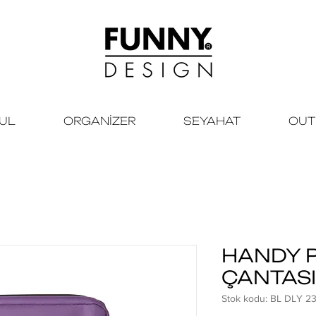
KUL
ORGANİZER
SEYAHAT
OUT
HANDY 
ÇANTASI
Stok kodu: BL DLY 2