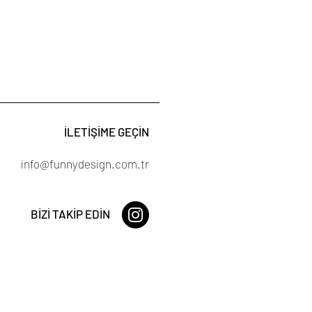
İLETİŞİME GEÇİN
info@funnydesign.com.tr
BİZİ TAKİP EDİN