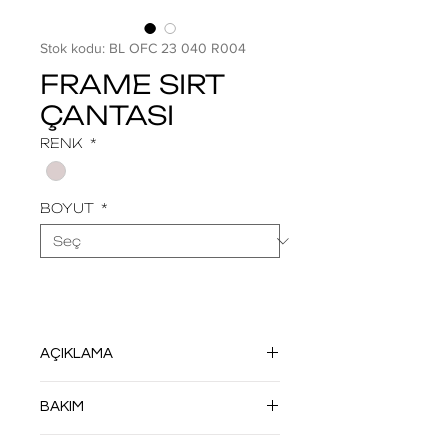
Stok kodu: BL OFC 23 040 R004
FRAME SIRT
ÇANTASI
RENK
*
BOYUT
*
AÇIKLAMA
HF TEKNOLOJİSİ İLE DİKİŞSİZ OLARAK
BAKIM
ÜRETİLMİŞTİR. DÖNÜŞMÜŞ VEYA
DÖNÜŞTÜRÜLE BİLEN DOĞA DOSTU
NEMLİ BEZLE SİLİN