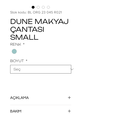
Stok kodu: BL ORG 23 045 R021
DUNE MAKYAJ
ÇANTASI
SMALL
RENK
*
BOYUT
*
AÇIKLAMA
HF TEKNOLOJİSİ İLE DİKİŞSİZ OLARAK
BAKIM
ÜRETİLMİŞTİR. DÖNÜŞMÜŞ VEYA