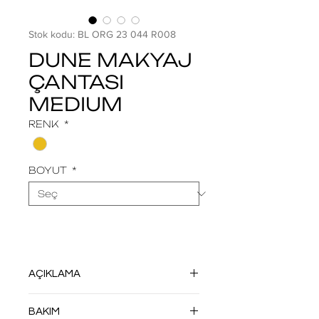
Stok kodu: BL ORG 23 044 R008
DUNE MAKYAJ
ÇANTASI
MEDIUM
RENK
*
BOYUT
*
AÇIKLAMA
HF TEKNOLOJİSİ İLE DİKİŞSİZ OLARAK
BAKIM
ÜRETİLMİŞTİR. DÖNÜŞMÜŞ VEYA