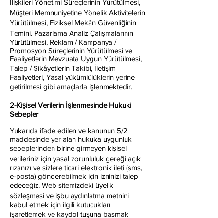
İlişkileri Yönetimi Süreçlerinin Yürütülmesi,
Müşteri Memnuniyetine Yönelik Aktivitelerin
Yürütülmesi, Fiziksel Mekân Güvenliğinin
Temini, Pazarlama Analiz Çalışmalarının
Yürütülmesi, Reklam / Kampanya /
Promosyon Süreçlerinin Yürütülmesi ve
Faaliyetlerin Mevzuata Uygun Yürütülmesi,
Talep / Şikâyetlerin Takibi, İletişim
Faaliyetleri, Yasal yükümlülüklerin yerine
getirilmesi gibi amaçlarla işlenmektedir.
2-Kişisel Verilerin İşlenmesinde Hukuki
Sebepler
Yukarıda ifade edilen ve kanunun 5/2
maddesinde yer alan hukuka uygunluk
sebeplerinden birine girmeyen kişisel
verileriniz için yasal zorunluluk gereği açık
rızanızı ve sizlere ticari elektronik ileti (sms,
e-posta) gönderebilmek için izninizi talep
edeceğiz. Web sitemizdeki üyelik
sözleşmesi ve işbu aydınlatma metnini
kabul etmek için ilgili kutucukları
işaretlemek ve kaydol tuşuna basmak