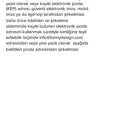
yazılı olarak veya kayıtlı elektronik posta
(KEP) adresi, güvenli elektronik imza, mobil
imza ya da ilgili kişi tarafından şirketimize
daha önce bildirilen ve şirketimiz
sisteminde kayıtlı bulunan elektronik posta
adresini kullanmak suretiyle kimliğiniz teyit
edilebilir biçimde
info@funnydesign.com
adresinden veya yine yazılı olarak aşağıda
belirtilen posta adresinden şirketimize
iletmeniz durumunda, talebin niteliğine
göre talebi en kısa sürede ve en geç otuz
gün içinde ücretsiz olarak
sonuçlandıracaktır. Ancak, işlemin ayrıca bir
maliyeti gerektirmesi hâlinde, şirketimiz
tarafından Kişisel Verileri Koruma
Kurulunca belirlenen tarifedeki ücret
alınacaktır. Bu kapsamda kişisel veri
sahipleri;
Kişisel veri işlenip işlenmediğini öğrenme,
Kişisel verileri işlenmişse buna ilişkin bilgi
talep etme,