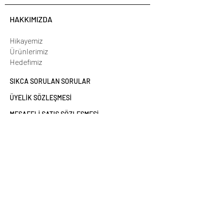
HAKKIMIZDA
Hikayemiz
Ürünlerimiz
Hedefimiz
SIKCA SORULAN SORULAR
ÜYELİK SÖZLEŞMESİ
MESAFELİ SATIŞ SÖZLEŞMESİ
GİZLİLİK & KİŞİSEL VERİLERİN KORUNMASI
GARANTİ VE İADE KOŞULLARI
TESLİMAT KOŞULLARI
İLETİŞİME GEÇİN
info@funnydesign.com.tr